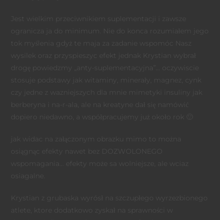
Jest wielkim przeciwnikiem suplementacji i zawsze
ogranicza ja do minimum. Nie do konca rozumiałem jego
tok myślenia gdyż te maja za zadanie wspomóc Nasz
wysilek oraz przyspieszyc efekt jednak Krystian wybrał
drogę powiedzmy „anty-suplementacyjna”… oczywiscie
stosuje podstawy jak witaminy, minerały, magnez, cynk
czy jedne z wazniejszych dla mnie mimetyki insuliny jak
berberyna i na-r-ala, ale na kreatyne dał się namówić
dopiero niedawno, a współpracujemy już około rok
🙂
jak widac na załączonym obrazku mimo to można
osiągnąc efekty nawet bez DOZWOLONEGO
wspomagania… efekty może sa wolniejsze, ale wciaz
osiagalne.
Krystian z grubaska wyrósł na szczupłego wyrzezbionego
atlete, ktore dodatkowo zyskał na sprawności w