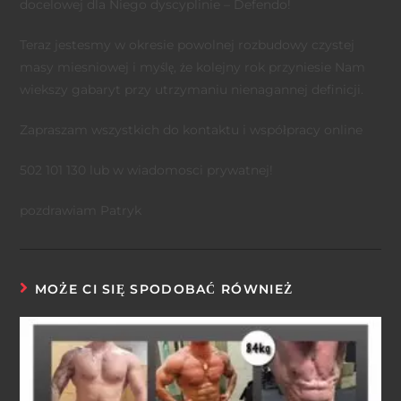
docelowej dla Niego dyscyplinie – Defendo!
Teraz jestesmy w okresie powolnej rozbudowy czystej
masy miesniowej i myślę, że kolejny rok przyniesie Nam
wiekszy gabaryt przy utrzymaniu nienagannej definicji.
Zapraszam wszystkich do kontaktu i współpracy online
502 101 130 lub w wiadomosci prywatnej!
pozdrawiam Patryk
MOŻE CI SIĘ SPODOBAĆ RÓWNIEŻ