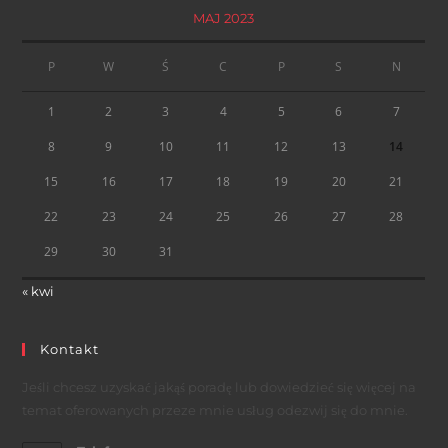
MAJ 2023
P
W
Ś
C
P
S
N
1
2
3
4
5
6
7
8
9
10
11
12
13
14
15
16
17
18
19
20
21
22
23
24
25
26
27
28
29
30
31
« kwi
Kontakt
Jeśli chcesz uzyskać jakąś poradę lub dowiedzieć się więcej na
temat oferowanych przeze mnie usług odezwij się do mnie.