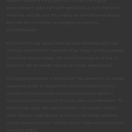
Nie potrzebował mojej pomocy co do treningów
personalnych gdyz sam jest specjalistą w tym zakresie i
technika ćwiczen jest mu znana, ale potrzebował kogos,
kto nakreśli mu drogę do osiągnięcia sukcesu
sylwetkowego.
Krystian trening siłowy traktuje jako dodatek gdyż jest
również wieloletnim trenerem Krav Magi i w Niej pokłada
wiekszośc swojej uwagi. Na siłowni trenuje 2x w tyg, a
kolejne 3 dni prowadzi zajęcia ze swojej specjalizacji.
Co mogę powiedzieć o Krystianie? Na pewno to, ze zadaje
najwiecej pytań ze wszystkich moich podopiecznych…
zawsze chce zrozumieć moje postepowanie i prosi o
wytłumaczenie kolejnych kroków jakie mu nakreślam. To
zrozumiałe gdyż sam jest trenerem i prowadzi innych
ludzi dlatego współpraca ze mna to dla Niego kolejne
cenne doświadczenie i wiedza, ktora może wykorzystywać
w swojej pracy!